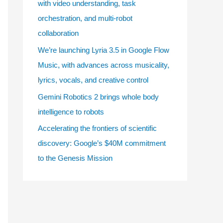
with video understanding, task
e
orchestration, and multi-robot
s
collaboration
We’re launching Lyria 3.5 in Google Flow
Music, with advances across musicality,
lyrics, vocals, and creative control
Gemini Robotics 2 brings whole body
intelligence to robots
Accelerating the frontiers of scientific
discovery: Google’s $40M commitment
to the Genesis Mission