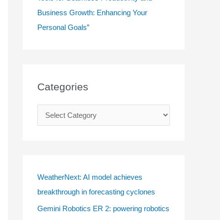
Business Growth: Enhancing Your
Personal Goals”
Categories
C
a
t
e
g
WeatherNext: AI model achieves
o
breakthrough in forecasting cyclones
r
Gemini Robotics ER 2: powering robotics
i