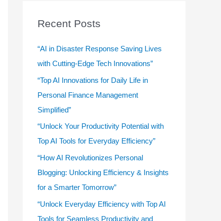
r
c
Recent Posts
h
f
“AI in Disaster Response Saving Lives
o
with Cutting-Edge Tech Innovations”
r
“Top AI Innovations for Daily Life in
:
Personal Finance Management
Simplified”
“Unlock Your Productivity Potential with
Top AI Tools for Everyday Efficiency”
“How AI Revolutionizes Personal
Blogging: Unlocking Efficiency & Insights
for a Smarter Tomorrow”
“Unlock Everyday Efficiency with Top AI
Tools for Seamless Productivity and