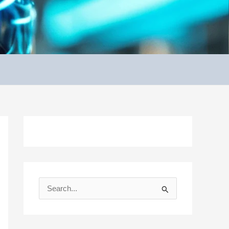
S
e
a