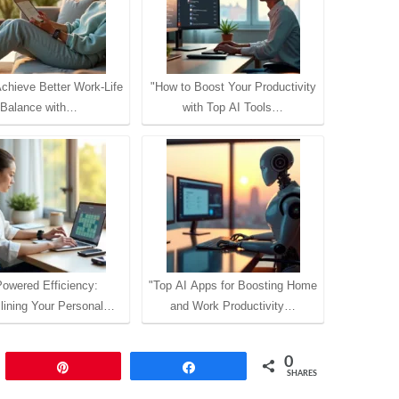
chieve Better Work-Life
"How to Boost Your Productivity
Balance with…
with Top AI Tools…
Powered Efficiency:
"Top AI Apps for Boosting Home
lining Your Personal…
and Work Productivity…
0
Pin
Share
SHARES