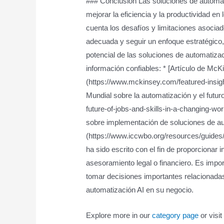
### Conclusión Las soluciones de automa
mejorar la eficiencia y la productividad e
cuenta los desafíos y limitaciones asociad
adecuada y seguir un enfoque estratégico
potencial de las soluciones de automatiz
información confiables: * [Artículo de Mc
(https://www.mckinsey.com/featured-insight
Mundial sobre la automatización y el futur
future-of-jobs-and-skills-in-a-changing-wo
sobre implementación de soluciones de au
(https://www.iccwbo.org/resources/guides/i
ha sido escrito con el fin de proporciona
asesoramiento legal o financiero. Es impor
tomar decisiones importantes relacionada
automatización AI en su negocio.
Explore more in our
category page
or visit