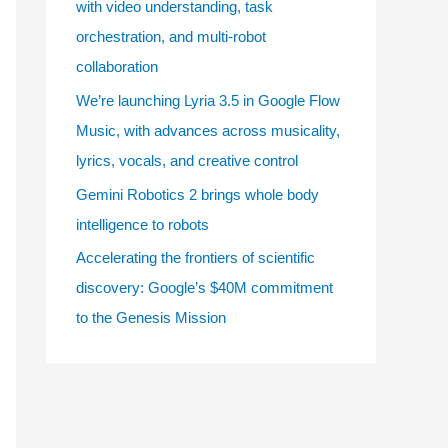
with video understanding, task
e
orchestration, and multi-robot
s
collaboration
We’re launching Lyria 3.5 in Google Flow
Music, with advances across musicality,
lyrics, vocals, and creative control
Gemini Robotics 2 brings whole body
intelligence to robots
Accelerating the frontiers of scientific
discovery: Google’s $40M commitment
to the Genesis Mission