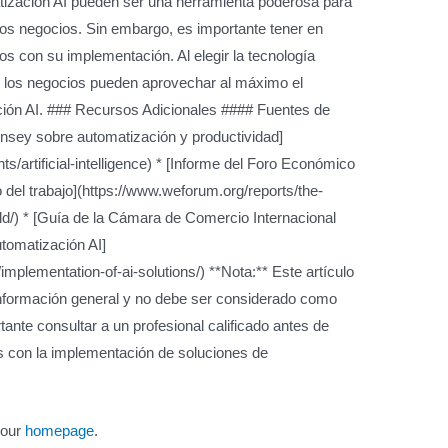
tización AI pueden ser una herramienta poderosa para
n los negocios. Sin embargo, es importante tener en
os con su implementación. Al elegir la tecnología
, los negocios pueden aprovechar al máximo el
ación AI. ### Recursos Adicionales #### Fuentes de
Kinsey sobre automatización y productividad]
s/artificial-intelligence) * [Informe del Foro Económico
o del trabajo](https://www.weforum.org/reports/the-
rld/) * [Guía de la Cámara de Comercio Internacional
tomatización AI]
mplementation-of-ai-solutions/) **Nota:** Este artículo
r información general y no debe ser considerado como
tante consultar a un profesional calificado antes de
s con la implementación de soluciones de
 our
homepage
.