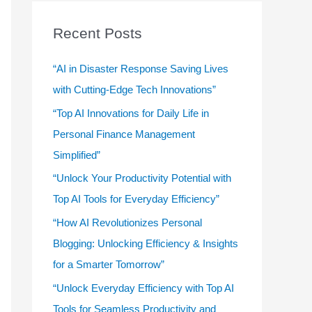
r
c
Recent Posts
h
f
“AI in Disaster Response Saving Lives
o
with Cutting-Edge Tech Innovations”
r
“Top AI Innovations for Daily Life in
:
Personal Finance Management
Simplified”
“Unlock Your Productivity Potential with
Top AI Tools for Everyday Efficiency”
“How AI Revolutionizes Personal
Blogging: Unlocking Efficiency & Insights
for a Smarter Tomorrow”
“Unlock Everyday Efficiency with Top AI
Tools for Seamless Productivity and