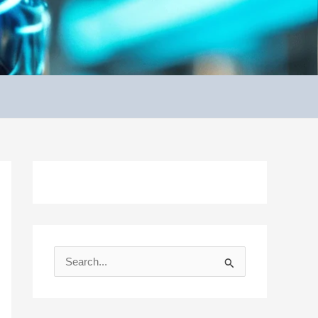
S
e
a