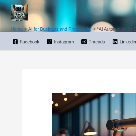
Skip
to
content
Home
AI for Business and Productivity
“AI Automation for 
Facebook
Instagram
Threads
Linkedin