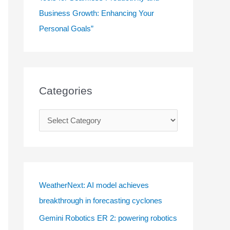
Business Growth: Enhancing Your
Personal Goals”
Categories
C
a
t
e
g
WeatherNext: AI model achieves
o
breakthrough in forecasting cyclones
r
Gemini Robotics ER 2: powering robotics
i