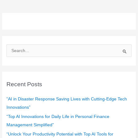
S
e
a
r
c
Recent Posts
h
f
“AI in Disaster Response Saving Lives with Cutting-Edge Tech
o
Innovations”
r
“Top AI Innovations for Daily Life in Personal Finance
:
Management Simplified”
“Unlock Your Productivity Potential with Top AI Tools for