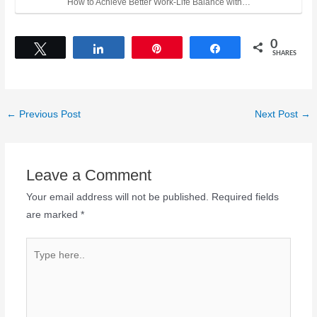
How to Achieve Better Work-Life Balance with…
0
Tweet
Share
Pin
Share
SHARES
←
Previous Post
Next Post
→
Leave a Comment
Your email address will not be published.
Required fields
are marked
*
Type
here..