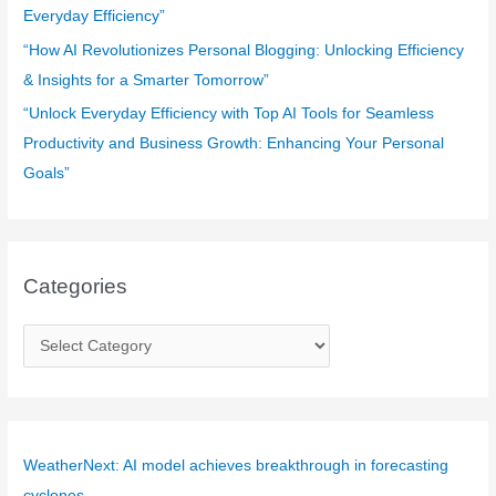
Everyday Efficiency”
“How AI Revolutionizes Personal Blogging: Unlocking Efficiency
& Insights for a Smarter Tomorrow”
“Unlock Everyday Efficiency with Top AI Tools for Seamless
Productivity and Business Growth: Enhancing Your Personal
Goals”
Categories
C
a
t
e
g
WeatherNext: AI model achieves breakthrough in forecasting
o
cyclones