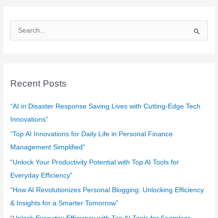
S
e
a
r
c
Recent Posts
h
f
“AI in Disaster Response Saving Lives with Cutting-Edge Tech
o
Innovations”
r
“Top AI Innovations for Daily Life in Personal Finance
:
Management Simplified”
“Unlock Your Productivity Potential with Top AI Tools for
Everyday Efficiency”
“How AI Revolutionizes Personal Blogging: Unlocking Efficiency
& Insights for a Smarter Tomorrow”