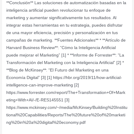
**Conclusión** Las soluciones de automatización basadas en la
inteligencia artificial pueden revolucionar tu enfoque de
marketing y aumentar significativamente tus resultados. Al
integrar estas herramientas en tu estrategia, puedes disfrutar
de una mayor eficiencia, precisión y personalización en tus
campañas de marketing. **Fuentes Adicionales** * **Artículo de
Harvard Business Review**: “Cómo la Inteligencia Artificial
puede mejorar el Marketing” [1] * **Informe de Forrester**: “La
Transformación del Marketing con la Inteligencia Artificial” [2] *
**Blog de McKinsey**: “El Futuro del Marketing en una
Economía Digital” [3] [1] https://hbr.org/2019/11/how-artificial-
intelligence-can-improve-marketing [2]
https://www.forrester.com/report/The+Transformation+Of+Mark
eting+With+AI/-/E-RES145551 [3]
https://www.mckinsey.com/~/media/McKinsey/Building%20Institu
tional%20Capabilities/Reports/The%20future%20of%20marketi
ng%20in%20a%20digital%20economy.pdf