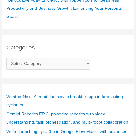
“Unlock Everyday Efficiency with Top AI Tools for Seamless
Productivity and Business Growth: Enhancing Your Personal
Goals”
Categories
C
a
t
e
g
WeatherNext: AI model achieves breakthrough in forecasting
o
cyclones
r
Gemini Robotics ER 2: powering robotics with video
i
understanding, task orchestration, and multi-robot collaboration
e
We’re launching Lyria 3.5 in Google Flow Music, with advances
s