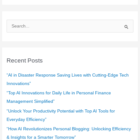
S
e
a
r
c
Recent Posts
h
f
“AI in Disaster Response Saving Lives with Cutting-Edge Tech
o
Innovations”
r
“Top AI Innovations for Daily Life in Personal Finance
:
Management Simplified”
“Unlock Your Productivity Potential with Top AI Tools for
Everyday Efficiency”
“How AI Revolutionizes Personal Blogging: Unlocking Efficiency
& Insights for a Smarter Tomorrow”