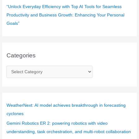
“Unlock Everyday Efficiency with Top AI Tools for Seamless
Productivity and Business Growth: Enhancing Your Personal
Goals”
Categories
C
a
t
e
g
WeatherNext: AI model achieves breakthrough in forecasting
o
cyclones
r
Gemini Robotics ER 2: powering robotics with video
i
understanding, task orchestration, and multi-robot collaboration
e