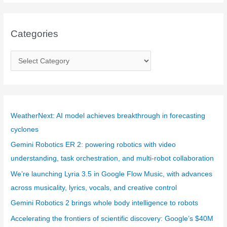
Categories
C
a
t
e
g
WeatherNext: AI model achieves breakthrough in forecasting
o
cyclones
r
Gemini Robotics ER 2: powering robotics with video
i
understanding, task orchestration, and multi-robot collaboration
e
We’re launching Lyria 3.5 in Google Flow Music, with advances
s
across musicality, lyrics, vocals, and creative control
Gemini Robotics 2 brings whole body intelligence to robots
Accelerating the frontiers of scientific discovery: Google’s $40M