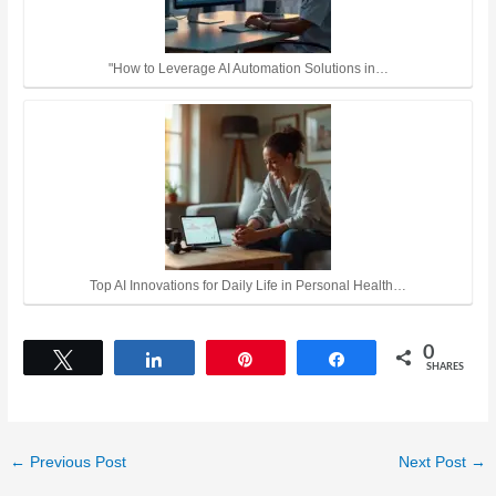
"How to Leverage AI Automation Solutions in…
Top AI Innovations for Daily Life in Personal Health…
0
Tweet
Share
Pin
Share
SHARES
←
Previous Post
Next Post
→