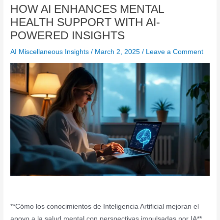
HOW AI ENHANCES MENTAL
HEALTH SUPPORT WITH AI-
POWERED INSIGHTS
AI Miscellaneous Insights
/
March 2, 2025
/
Leave a Comment
**Cómo los conocimientos de Inteligencia Artificial mejoran el
apoyo a la salud mental con perspectivas impulsadas por IA**