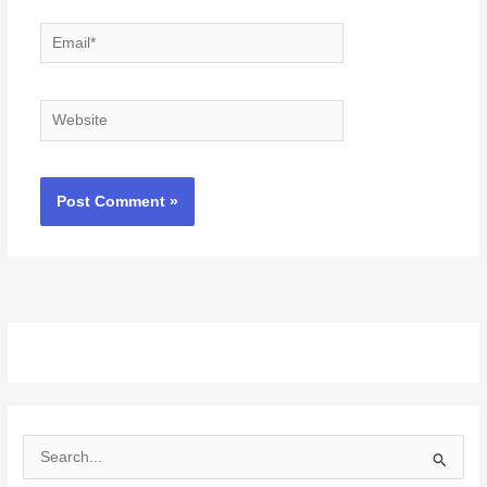
Email*
Website
S
e