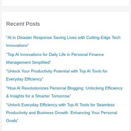
a
r
c
Recent Posts
h
f
“AI in Disaster Response Saving Lives with Cutting-Edge Tech
o
Innovations”
r
“Top AI Innovations for Daily Life in Personal Finance
:
Management Simplified”
“Unlock Your Productivity Potential with Top AI Tools for
Everyday Efficiency”
“How AI Revolutionizes Personal Blogging: Unlocking Efficiency
& Insights for a Smarter Tomorrow”
“Unlock Everyday Efficiency with Top AI Tools for Seamless
Productivity and Business Growth: Enhancing Your Personal
Goals”