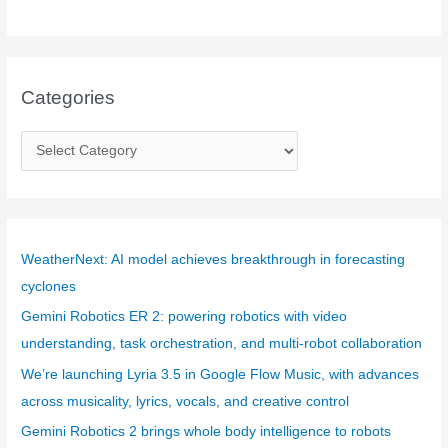
Categories
C
a
t
e
g
WeatherNext: AI model achieves breakthrough in forecasting
o
cyclones
r
Gemini Robotics ER 2: powering robotics with video
i
understanding, task orchestration, and multi-robot collaboration
e
We’re launching Lyria 3.5 in Google Flow Music, with advances
s
across musicality, lyrics, vocals, and creative control
Gemini Robotics 2 brings whole body intelligence to robots