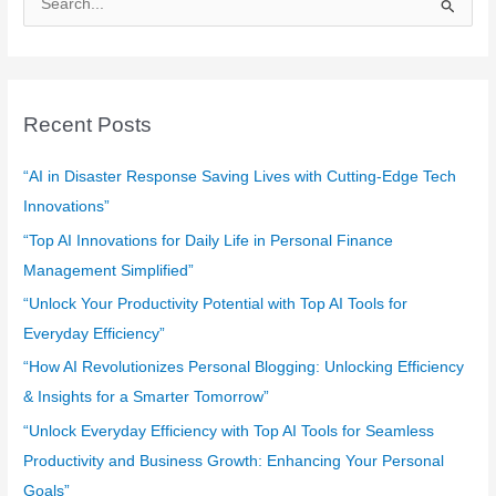
e
a
r
c
Recent Posts
h
f
“AI in Disaster Response Saving Lives with Cutting-Edge Tech
o
Innovations”
r
“Top AI Innovations for Daily Life in Personal Finance
:
Management Simplified”
“Unlock Your Productivity Potential with Top AI Tools for
Everyday Efficiency”
“How AI Revolutionizes Personal Blogging: Unlocking Efficiency
& Insights for a Smarter Tomorrow”
“Unlock Everyday Efficiency with Top AI Tools for Seamless
Productivity and Business Growth: Enhancing Your Personal
Goals”