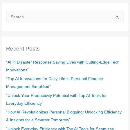
S
e
a
r
c
Recent Posts
h
f
“AI in Disaster Response Saving Lives with Cutting-Edge Tech
o
Innovations”
r
“Top AI Innovations for Daily Life in Personal Finance
:
Management Simplified”
“Unlock Your Productivity Potential with Top AI Tools for
Everyday Efficiency”
“How AI Revolutionizes Personal Blogging: Unlocking Efficiency
& Insights for a Smarter Tomorrow”
“Unlock Everyday Efficiency with Top AI Tools for Seamless