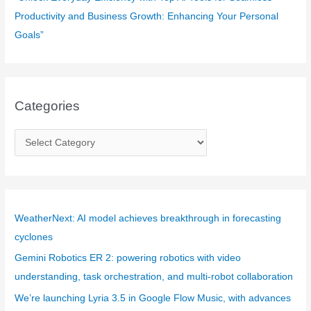
Productivity and Business Growth: Enhancing Your Personal
Goals”
Categories
C
a
t
e
g
WeatherNext: AI model achieves breakthrough in forecasting
o
cyclones
r
Gemini Robotics ER 2: powering robotics with video
i
understanding, task orchestration, and multi-robot collaboration
e
We’re launching Lyria 3.5 in Google Flow Music, with advances
s