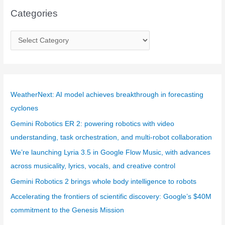
Categories
C
a
t
e
g
WeatherNext: AI model achieves breakthrough in forecasting
o
cyclones
r
Gemini Robotics ER 2: powering robotics with video
i
understanding, task orchestration, and multi-robot collaboration
e
We’re launching Lyria 3.5 in Google Flow Music, with advances
s
across musicality, lyrics, vocals, and creative control
Gemini Robotics 2 brings whole body intelligence to robots
Accelerating the frontiers of scientific discovery: Google’s $40M
commitment to the Genesis Mission