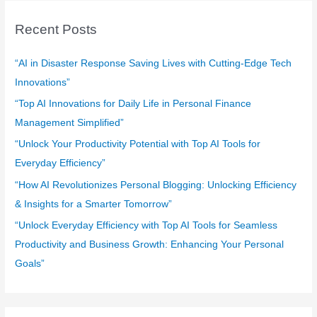
r
c
Recent Posts
h
f
“AI in Disaster Response Saving Lives with Cutting-Edge Tech
o
Innovations”
r
“Top AI Innovations for Daily Life in Personal Finance
:
Management Simplified”
“Unlock Your Productivity Potential with Top AI Tools for
Everyday Efficiency”
“How AI Revolutionizes Personal Blogging: Unlocking Efficiency
& Insights for a Smarter Tomorrow”
“Unlock Everyday Efficiency with Top AI Tools for Seamless
Productivity and Business Growth: Enhancing Your Personal
Goals”