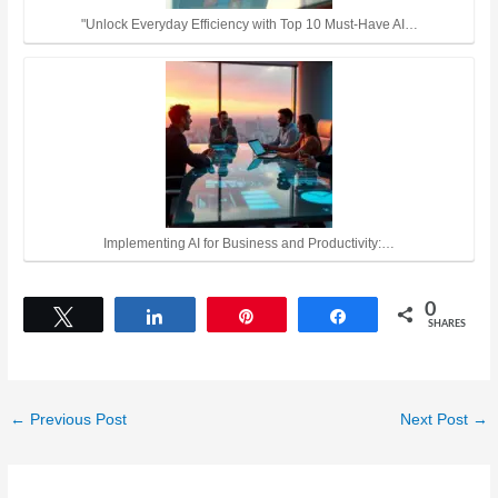
"Unlock Everyday Efficiency with Top 10 Must-Have AI…
Implementing AI for Business and Productivity:…
0
Tweet
Share
Pin
Share
SHARES
←
Previous Post
Next Post
→