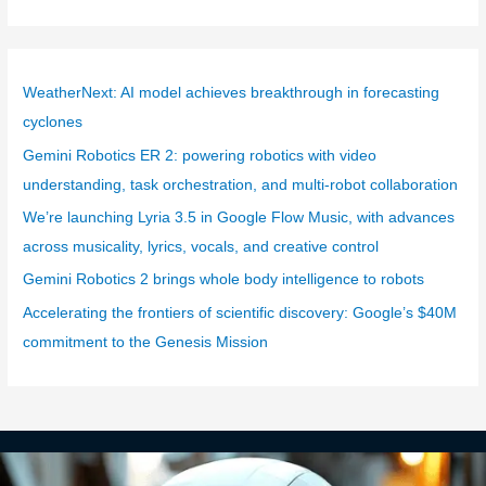
t
e
g
WeatherNext: AI model achieves breakthrough in forecasting
o
cyclones
r
Gemini Robotics ER 2: powering robotics with video
i
understanding, task orchestration, and multi-robot collaboration
e
We’re launching Lyria 3.5 in Google Flow Music, with advances
s
across musicality, lyrics, vocals, and creative control
Gemini Robotics 2 brings whole body intelligence to robots
Accelerating the frontiers of scientific discovery: Google’s $40M
commitment to the Genesis Mission