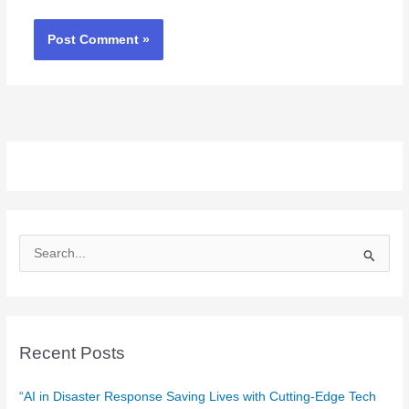
S
e
a
r
c
Recent Posts
h
f
“AI in Disaster Response Saving Lives with Cutting-Edge Tech