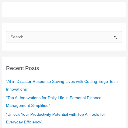
S
e
a
r
c
Recent Posts
h
f
“AI in Disaster Response Saving Lives with Cutting-Edge Tech
o
Innovations”
r
“Top AI Innovations for Daily Life in Personal Finance
:
Management Simplified”
“Unlock Your Productivity Potential with Top AI Tools for
Everyday Efficiency”