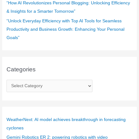
“How AI Revolutionizes Personal Blogging: Unlocking Efficiency
& Insights for a Smarter Tomorrow”
“Unlock Everyday Efficiency with Top AI Tools for Seamless
Productivity and Business Growth: Enhancing Your Personal
Goals”
Categories
C
a
t
e
g
WeatherNext: AI model achieves breakthrough in forecasting
o
cyclones
r
Gemini Robotics ER 2: powering robotics with video