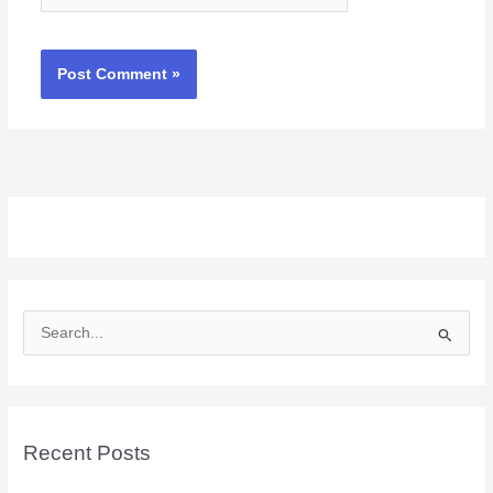
S
e
a
r
c
Recent Posts
h