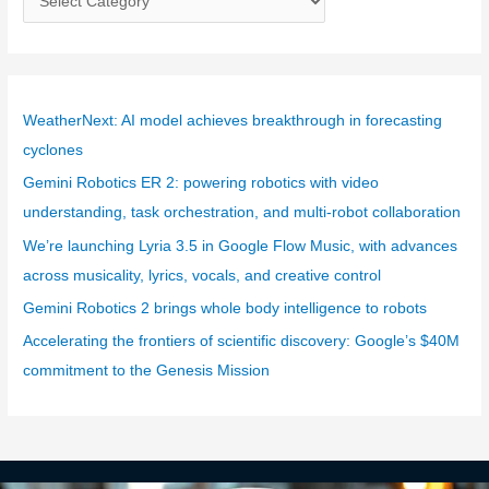
a
t
e
g
WeatherNext: AI model achieves breakthrough in forecasting
o
cyclones
r
Gemini Robotics ER 2: powering robotics with video
i
understanding, task orchestration, and multi-robot collaboration
e
We’re launching Lyria 3.5 in Google Flow Music, with advances
s
across musicality, lyrics, vocals, and creative control
Gemini Robotics 2 brings whole body intelligence to robots
Accelerating the frontiers of scientific discovery: Google’s $40M
commitment to the Genesis Mission