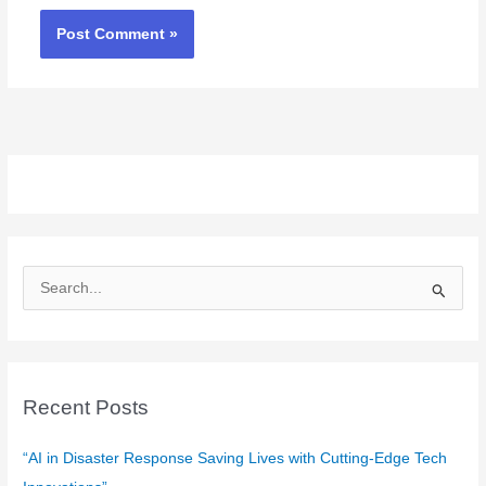
S
e
a
r
c
Recent Posts
h
f
“AI in Disaster Response Saving Lives with Cutting-Edge Tech
o