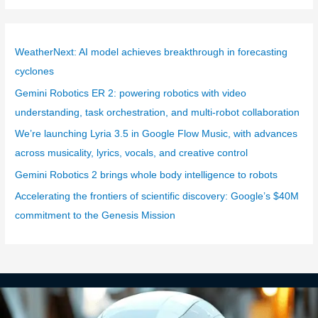
t
e
g
WeatherNext: AI model achieves breakthrough in forecasting
o
cyclones
r
Gemini Robotics ER 2: powering robotics with video
i
understanding, task orchestration, and multi-robot collaboration
e
We’re launching Lyria 3.5 in Google Flow Music, with advances
s
across musicality, lyrics, vocals, and creative control
Gemini Robotics 2 brings whole body intelligence to robots
Accelerating the frontiers of scientific discovery: Google’s $40M
commitment to the Genesis Mission