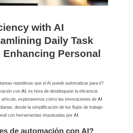
ciency with AI
eamlining Daily Task
 Enhancing Personal
areas repetitivas que el AI puede automatizar para ti?
omación con
AI
, es hora de desbloquear la eficiencia
te artículo, exploraremos cómo las innovaciones de
AI
iarias, desde la simplificación de los flujos de trabajo
sonal con herramientas impulsadas por
AI
.
nes de automación con AI?