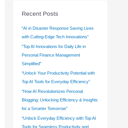
r
c
Recent Posts
h
f
“AI in Disaster Response Saving Lives
o
with Cutting-Edge Tech Innovations”
r
“Top AI Innovations for Daily Life in
:
Personal Finance Management
Simplified”
“Unlock Your Productivity Potential with
Top AI Tools for Everyday Efficiency”
“How AI Revolutionizes Personal
Blogging: Unlocking Efficiency & Insights
for a Smarter Tomorrow”
“Unlock Everyday Efficiency with Top AI
Tools for Seamless Productivity and