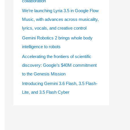
collaboration
e
We’re launching Lyria 3.5 in Google Flow
s
Music, with advances across musicality,
lyrics, vocals, and creative control
Gemini Robotics 2 brings whole body
intelligence to robots
Accelerating the frontiers of scientific
discovery: Google’s $40M commitment
to the Genesis Mission
Introducing Gemini 3.6 Flash, 3.5 Flash-
Lite, and 3.5 Flash Cyber