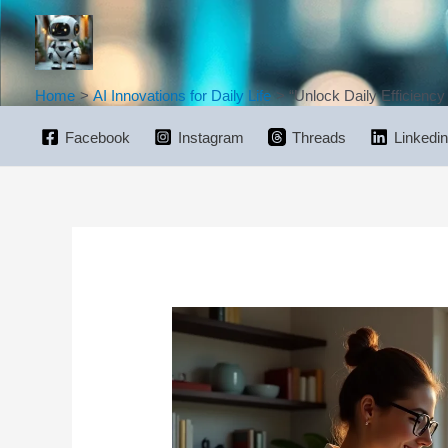
Skip
to
content
Home
AI Innovations for Daily Life
“Unlock Daily Efficienc
Facebook
Instagram
Threads
Linkedin