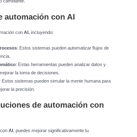
no cambiante.
e automación con AI
tomación con
AI
, incluyendo:
procesos
: Estos sistemas pueden automatizar flujos de
encia.
omático
: Estas herramientas pueden analizar datos y
ejorar la toma de decisiones.
: Estos sistemas pueden simular la mente humana para
orar la precisión.
luciones de automación con
 con
AI
, puedes mejorar significativamente tu