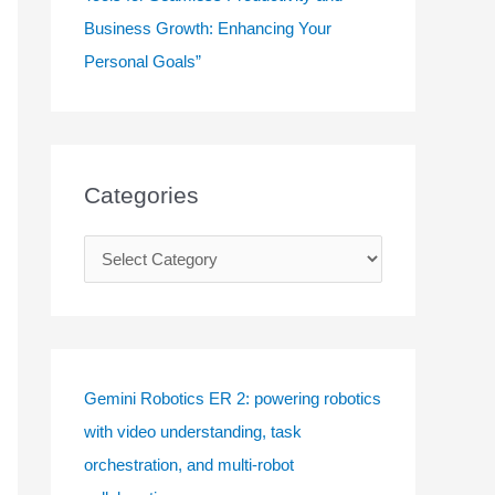
Business Growth: Enhancing Your
Personal Goals”
Categories
C
a
t
e
g
Gemini Robotics ER 2: powering robotics
o
with video understanding, task
r
orchestration, and multi-robot
i