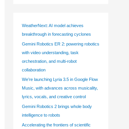
t
e
g
WeatherNext: AI model achieves
o
breakthrough in forecasting cyclones
r
Gemini Robotics ER 2: powering robotics
i
with video understanding, task
e
orchestration, and multi-robot
s
collaboration
We’re launching Lyria 3.5 in Google Flow
Music, with advances across musicality,
lyrics, vocals, and creative control
Gemini Robotics 2 brings whole body
intelligence to robots
Accelerating the frontiers of scientific