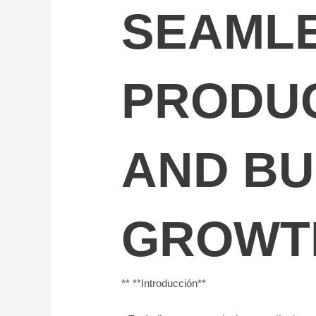
SEAML
PRODUC
AND BU
GROWT
** **Introducción**