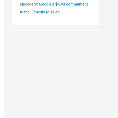
discovery: Google’s $40M commitment
to the Genesis Mission