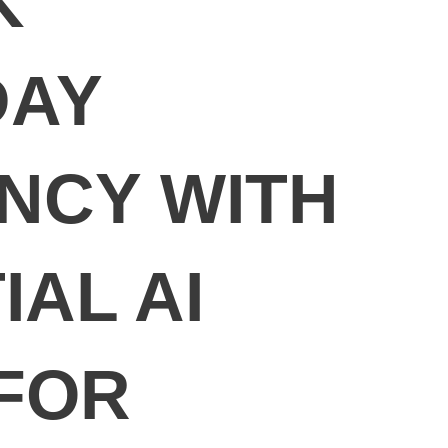
K
DAY
ENCY WITH
IAL AI
FOR