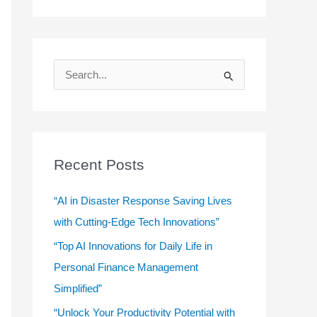
S
e
a
r
c
Recent Posts
h
f
“AI in Disaster Response Saving Lives
o
with Cutting-Edge Tech Innovations”
r
“Top AI Innovations for Daily Life in
:
Personal Finance Management
Simplified”
“Unlock Your Productivity Potential with