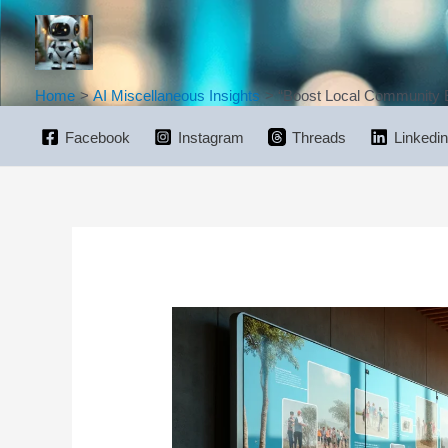
Skip
to
content
Home
AI Miscellaneous Insights
“Boost Local Community E
Facebook
Instagram
Threads
Linkedin