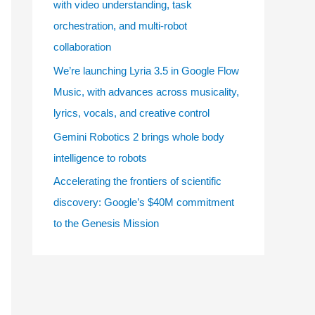
with video understanding, task
e
orchestration, and multi-robot
s
collaboration
We’re launching Lyria 3.5 in Google Flow
Music, with advances across musicality,
lyrics, vocals, and creative control
Gemini Robotics 2 brings whole body
intelligence to robots
Accelerating the frontiers of scientific
discovery: Google’s $40M commitment
to the Genesis Mission