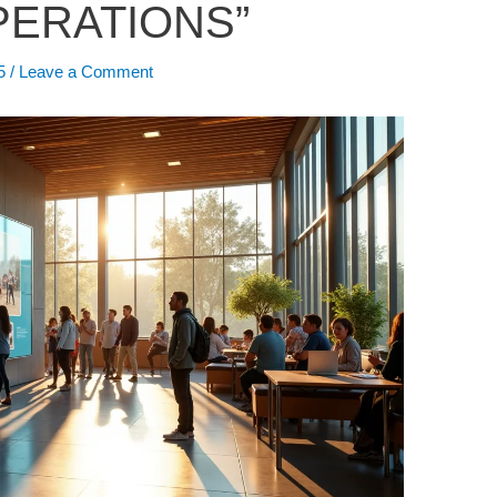
ERATIONS”
25
/
Leave a Comment