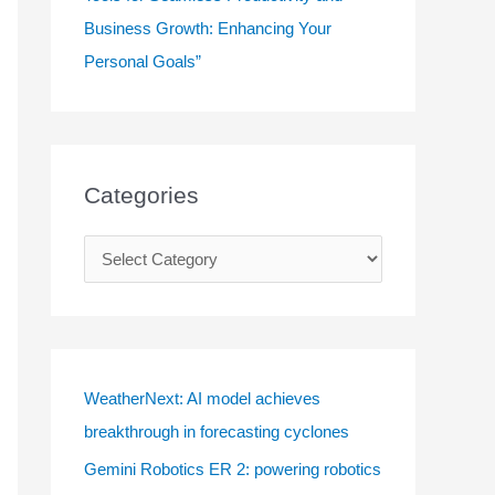
Business Growth: Enhancing Your
Personal Goals”
Categories
C
a
t
e
g
WeatherNext: AI model achieves
o
breakthrough in forecasting cyclones
r
Gemini Robotics ER 2: powering robotics
i