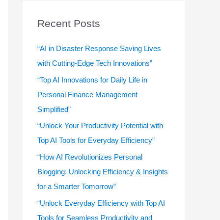
r
c
Recent Posts
h
f
“AI in Disaster Response Saving Lives
o
with Cutting-Edge Tech Innovations”
r
“Top AI Innovations for Daily Life in
:
Personal Finance Management
Simplified”
“Unlock Your Productivity Potential with
Top AI Tools for Everyday Efficiency”
“How AI Revolutionizes Personal
Blogging: Unlocking Efficiency & Insights
for a Smarter Tomorrow”
“Unlock Everyday Efficiency with Top AI
Tools for Seamless Productivity and