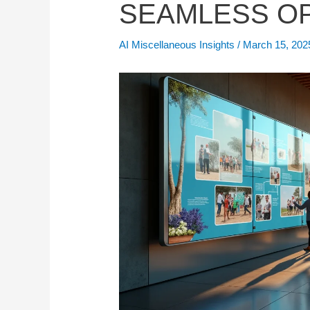
SEAMLESS OP
AI Miscellaneous Insights
/
March 15, 20