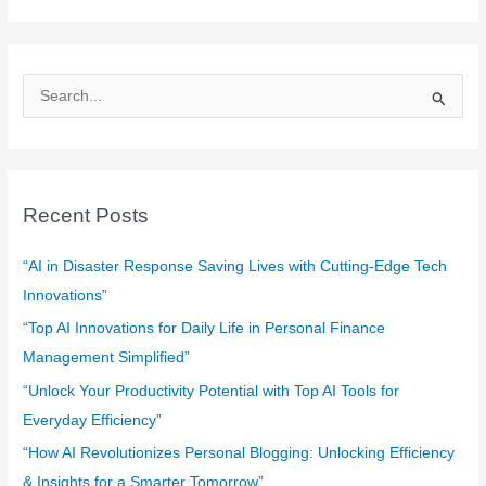
S
e
a
r
c
Recent Posts
h
f
“AI in Disaster Response Saving Lives with Cutting-Edge Tech
o
Innovations”
r
“Top AI Innovations for Daily Life in Personal Finance
:
Management Simplified”
“Unlock Your Productivity Potential with Top AI Tools for
Everyday Efficiency”
“How AI Revolutionizes Personal Blogging: Unlocking Efficiency
& Insights for a Smarter Tomorrow”