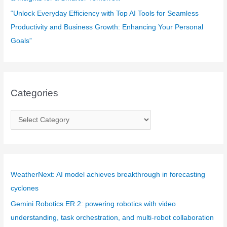
“Unlock Everyday Efficiency with Top AI Tools for Seamless
Productivity and Business Growth: Enhancing Your Personal
Goals”
Categories
C
a
t
e
g
WeatherNext: AI model achieves breakthrough in forecasting
o
cyclones
r
Gemini Robotics ER 2: powering robotics with video
i
understanding, task orchestration, and multi-robot collaboration
e