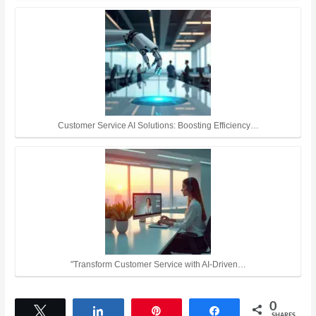
Customer Service AI Solutions: Boosting Efficiency…
"Transform Customer Service with AI-Driven…
0
Tweet
Share
Pin
Share
SHARES