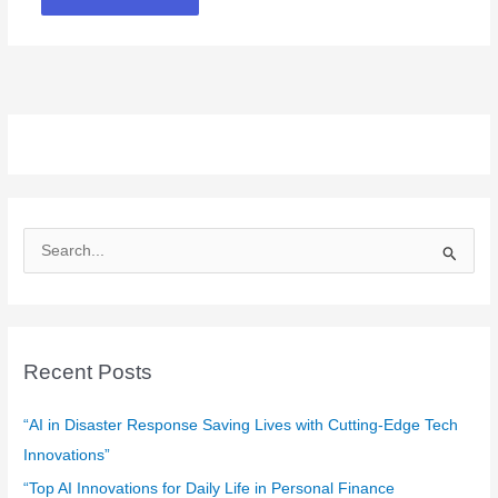
S
e
a
r
c
Recent Posts
h
f
“AI in Disaster Response Saving Lives with Cutting-Edge Tech
o
Innovations”
r
“Top AI Innovations for Daily Life in Personal Finance